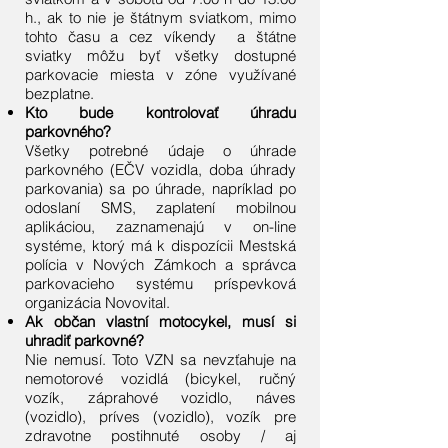
h., ak to nie je štátnym sviatkom, mimo
tohto času a cez víkendy a štátne
sviatky môžu byť všetky dostupné
parkovacie miesta v zóne využívané
bezplatne.
Kto bude kontrolovať úhradu
parkovného?
Všetky potrebné údaje o úhrade
parkovného (EČV vozidla, doba úhrady
parkovania) sa po úhrade, napríklad po
odoslaní SMS, zaplatení mobilnou
aplikáciou, zaznamenajú v on-line
systéme, ktorý má k dispozícii Mestská
polícia v Nových Zámkoch a správca
parkovacieho systému príspevková
organizácia Novovital.
Ak občan vlastní motocykel, musí si
uhradiť parkovné?
Nie nemusí. Toto VZN sa nevzťahuje na
nemotorové vozidlá (bicykel, ručný
vozík, záprahové vozidlo, náves
(vozidlo), príves (vozidlo), vozík pre
zdravotne postihnuté osoby / aj