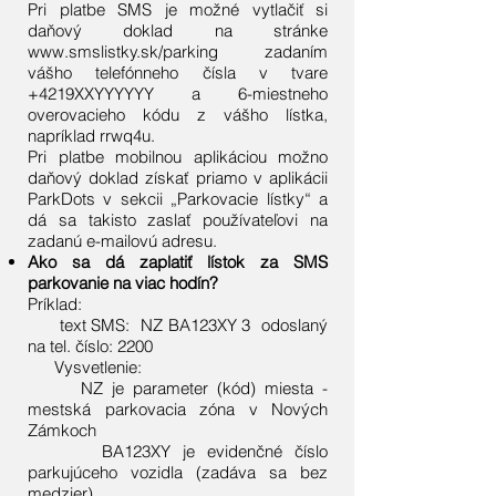
Pri platbe SMS je možné vytlačiť si
daňový doklad na stránke
www.smslistky.sk/parking
zadaním
vášho telefónneho čísla v tvare
+4219XXYYYYYY a 6-miestneho
overovacieho kódu z vášho lístka,
napríklad rrwq4u.
Pri platbe mobilnou aplikáciou možno
daňový doklad získať priamo v aplikácii
ParkDots v sekcii „Parkovacie lístky“ a
dá sa takisto zaslať používateľovi na
zadanú e-mailovú adresu.
Ako sa dá zaplatiť lístok za SMS
parkovanie na viac hodín?
Príklad:
text SMS: NZ BA123XY 3 odoslaný
na tel. číslo: 2200
Vysvetlenie:
NZ je parameter (kód) miesta -
mestská parkovacia zóna v Nových
Zámkoch
BA123XY je evidenčné číslo
parkujúceho vozidla (zadáva sa bez
medzier)