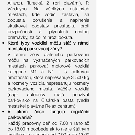
Allianz), Turecká 2 (pri plavárni), P.
Várdayho. Na všetkých ostatných
miestach, kde vodiči zastavia, sa
dopustia porušenia a naplnenia
skutkovej podstaty priestupku proti
bezpečnosti a plynulosti cestnej
premávky, za čo im hrozí pokuta.
Ktoré typy vozidiel môžu stáť v rámci
mestskej parkovacej zóny?
V rámci zóny plateného parkovania
môžu na vyznačených parkovacích
miestach parkovať motorové vozidlá
kategórie M1 a N1 - s celkovou
hmotnosťou, ktorá nepresahuje 3 500 kg
a rozmery vozidla nepresahujú rozmery
parkovacieho miesta. Väčšie vozidlá
(napr. autobusy majú používať
parkovisko na Cisárska bašta (vedľa
mestskej plavárne Relax centrum).
V akom čase funguje regulácia
parkovania?
Každý pracovný deň od 7.00 h ráno až
do 18.00 h poobede ak to nie je štátnym
sviatkom a v sobotu od 7.00 h do 13.00