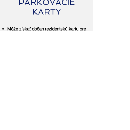
PARKOVACIE
KARTY
Môže získať občan rezidentskú kartu pre
obyvateľa, aj keď býva v zóne, ale nemá
v nej trvalý pobyt?
O vydanie tejto karty môže požiadať aj
obyvateľ mesta, ktorý má ako trvalý
pobyt zapísané na uvedenej adrese.
i
Kde si môže občan vyzdvihnúť kartu po
uhradení poplatku?
Rezidentské parkovacie karty sa fyzicky
vydávajú
len na požiadanie.
Karty sú len
virtuálne zaevidované v systéme.
Vozidlo, ktoré má uhradenú kartu,
nebude označené.
Ak občan kupuje v zóne nehnuteľnosť,
ktorá na neho ešte nie je prepísaná,
môže už požiadať o rezidentskú kartu?
Nie, až po právoplatnom nadobudnutím
nehnuteľnosti a riadnom zapísaní
katastrálnym úradom do listu vlastníctva.