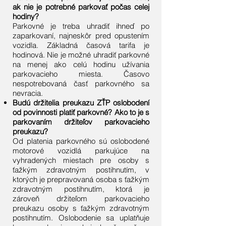
ak nie je potrebné parkovať počas celej
hodiny?
Parkovné je treba uhradiť ihneď po
zaparkovaní, najneskôr pred opustením
vozidla. Základná časová tarifa je
hodinová. Nie je možné uhradiť parkovné
na menej ako celú hodinu užívania
parkovacieho miesta. Časovo
nespotrebovaná časť parkovného sa
nevracia.
Budú držitelia preukazu ZŤP oslobodení
od povinnosti platiť parkovné? Ako to je s
parkovaním držiteľov parkovacieho
preukazu?
Od platenia parkovného sú oslobodené
motorové vozidlá parkujúce na
vyhradených miestach pre osoby s
ťažkým zdravotným postihnutím, v
ktorých je prepravovaná osoba s ťažkým
zdravotným postihnutím, ktorá je
zároveň držiteľom parkovacieho
preukazu osoby s ťažkým zdravotným
postihnutím. Oslobodenie sa uplatňuje