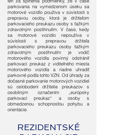
len za splnenia podmienky, že v čase
parkovania na vymedzenom úseku sa
motorové vozidlo používa v súvislosti s
prepravou osoby, ktorá je držiteľom
parkovacieho preukazu osoby s ťažkým
zdravotným postihnutím. V čase, kedy
sa motorové vozidlo nepoužíva v
súvislosti s prepravou držiteľa
parkovacieho preukazu osoby ťažkým
zdravotným postihnutím je vodič
motorového vozidla povinný odstrániť
parkovací preukaz z viditeľného miesta
motorového vozidla a riadne uhradiť
parkovné podľa tohto VZN. Od úhrady za
dočasné parkovanie motorových vozidiel
sú oslobodení držitelia preukazov s
osobitným označením „európsky
parkovací preukaz“ a osoby s
obmedzenou schopnosťou pohybu a
orientácie.
REZIDENTSKÉ