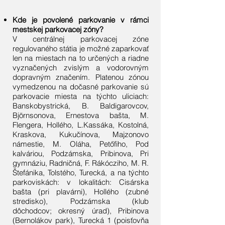
Kde je povolené parkovanie v rámci
mestskej parkovacej zóny?
V centrálnej parkovacej zóne
regulovaného státia je možné zaparkovať
len na miestach na to určených a riadne
vyznačených zvislým a vodorovným
dopravným značením. Platenou zónou
vymedzenou na dočasné parkovanie sú
parkovacie miesta na týchto uliciach:
Banskobystrická, B. Baldigarovcov,
Björnsonova, Ernestova bašta, M.
Flengera, Hollého, L.Kassáka, Kostolná,
Kraskova, Kukučínova, Majzonovo
námestie, M. Oláha, Petőfiho, Pod
kalváriou, Podzámska, Pribinova, Pri
gymnáziu, Radničná, F. Rákócziho, M. R.
Štefánika, Tolstého, Turecká, a na týchto
parkoviskách: v lokalitách: Cisárska
bašta (pri plavárni), Hollého (zubné
stredisko), Podzámska (klub
dôchodcov; okresný úrad), Pribinova
(Bernolákov park), Turecká 1 (poisťovňa