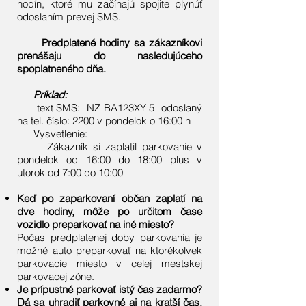
hodín, ktoré mu začínajú spojite plynúť
odoslaním prevej SMS.
Predplatené hodiny sa zákazníkovi
prenášaju do nasledujúceho
spoplatneného dňa.
Príklad:
text SMS: NZ BA123XY 5 odoslaný
na tel. číslo: 2200 v pondelok o 16:00 h
Vysvetlenie:
Zákazník si zaplatil parkovanie v
pondelok od 16:00 do 18:00 plus v
utorok od 7:00 do 10:00
Keď po zaparkovaní občan zaplatí na
dve hodiny, môže po určitom čase
vozidlo preparkovať na iné miesto?
Počas predplatenej doby parkovania je
možné auto preparkovať na ktorékoľvek
parkovacie miesto v celej mestskej
parkovacej zóne.
Je prípustné parkovať istý čas zadarmo?
Dá sa uhradiť parkovné aj na kratší čas,