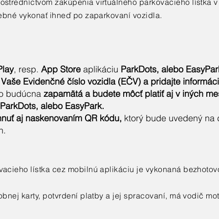
ostredníctvom zakúpenia virtuálneho parkovacieho lístka v
rebné vykonať ihneď po zaparkovaní vozidla.
lay
, resp.
App Store
aplikáciu
ParkDots, alebo EasyPar
 Vaše Evidenčné číslo vozidla (EČV) a pridajte informáci
o budúcna
zapamätá a budete môcť platiť aj v iných m
ParkDots, alebo EasyPark.
ahnuť aj naskenovaním QR kódu,
ktorý bude uvedený na d
h.
vacieho lístka cez mobilnú aplikáciu je vykonaná bezhotov
obnej karty, potvrdení platby a jej spracovaní, má vodič m