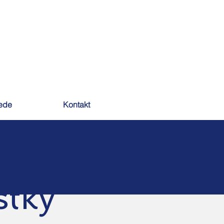
ede
Kontakt
stky