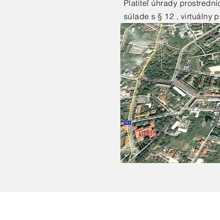
Platiteľ úhrady prostredn
súlade s § 12 , virtuálny
< Späť