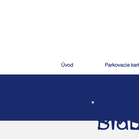
Úvod
Parkovacie kar
SMS 
Mobi