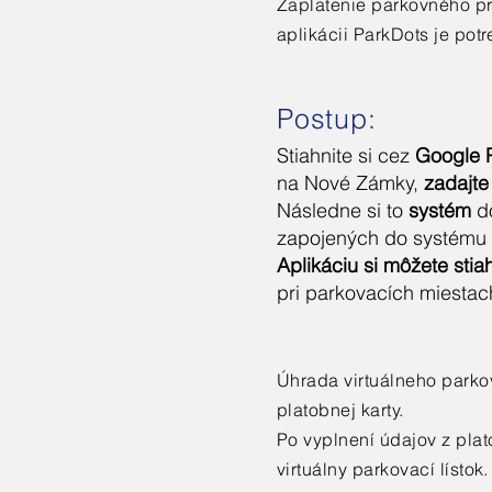
Zaplatenie parkovného pr
aplikácii ParkDots je pot
Postup:
Stiahnite si cez
Google P
na Nové Zámky,
zadajte
Následne si to
systém
d
zapojených do systému
Aplikáciu si môžete sti
pri parkovacích miestac
Úhrada virtuálneho parko
platobnej karty.
Po vyplnení údajov z plat
virtuálny parkovací lístok.