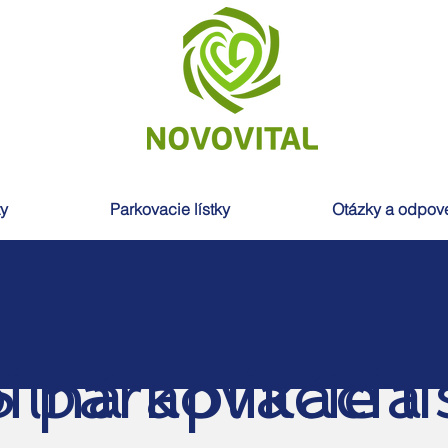
ty
Parkovacie lístky
Otázky a odpov
parkovacie lí
lná aplikácia