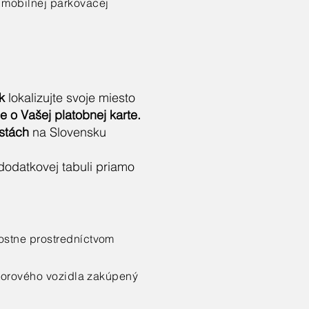
 mobilnej parkovacej
k
lokalizujte svoje miesto
e o Vašej platobnej karte.
estách
na Slovensku
odatkovej tabuli priamo
ostne prostredníctvom
otorového vozidla zakúpený